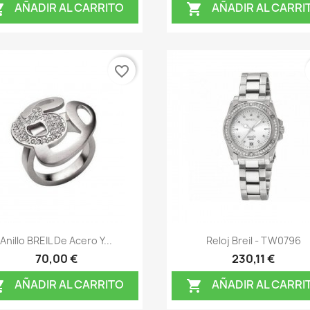
AÑADIR AL CARRITO
AÑADIR AL CARRI


favorite_border
Vista rápida
Vista rápida


Anillo BREIL De Acero Y...
Reloj Breil - TW0796
70,00 €
230,11 €
AÑADIR AL CARRITO
AÑADIR AL CARRI

