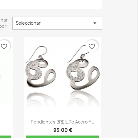
enar

Seleccionar
por:
favorite_border
favorite_border
Vista rápida

Pendientes BREIL De Acero Y...
95,00 €