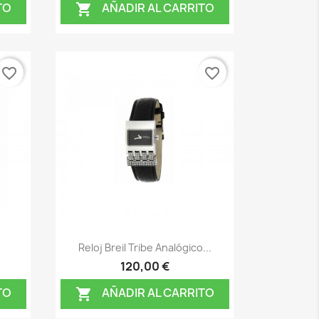
TO
AÑADIR AL CARRITO

favorite_border
favorite_border
Vista rápida

Reloj Breil Tribe Analógico...
120,00 €
TO
AÑADIR AL CARRITO
