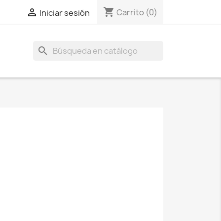
shopping_cart

Carrito
(0)
Iniciar sesión
search