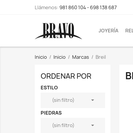
Llámenos:
981 860 104 - 698 138 687
JOYERÍA
RE
Inicio
Inicio
Marcas
Breil
B
ORDENAR POR
ESTILO

(sin filtro)
PIEDRAS

(sin filtro)