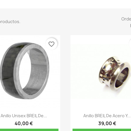
Ord
productos.
favorite_border
Vista rápida
Vista rápida


Anillo Unisex BREIL De...
Anillo BREIL De Acero Y...
40,00 €
39,00 €