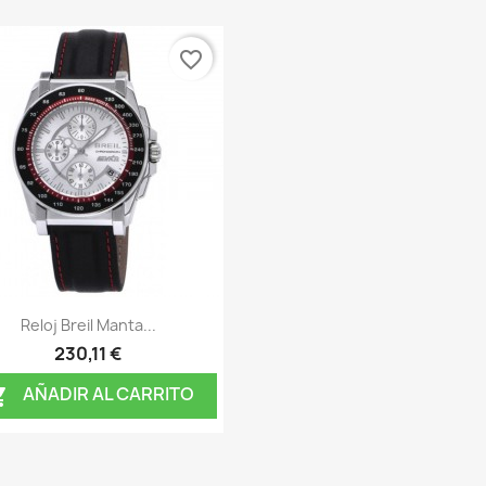
favorite_border
Vista rápida

Reloj Breil Manta...
230,11 €
AÑADIR AL CARRITO
