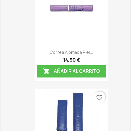
Correa Alomada Piel...
14,50 €
AÑADIR AL CARRITO

favorite_border