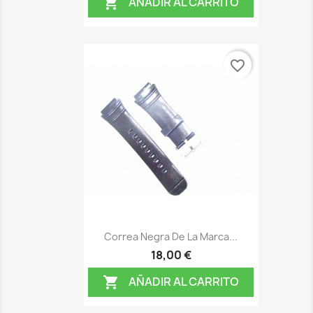
AÑADIR AL CARRITO

favorite_border
Correa Negra De La Marca...
18,00 €
AÑADIR AL CARRITO
