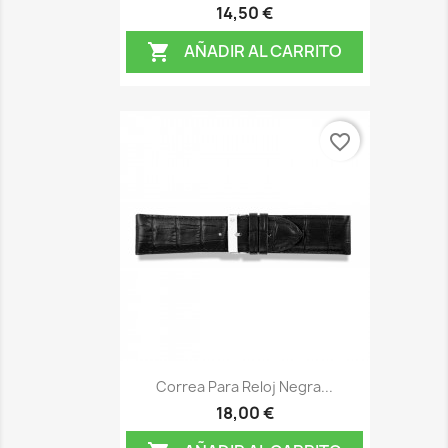
14,50 €
AÑADIR AL CARRITO

favorite_border
Correa Para Reloj Negra...
18,00 €