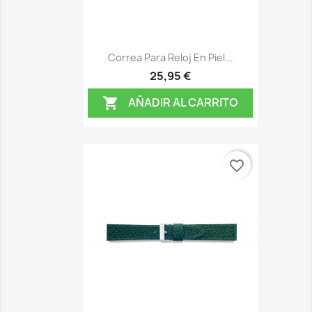
Correa Para Reloj En Piel...
25,95 €
AÑADIR AL CARRITO

favorite_border