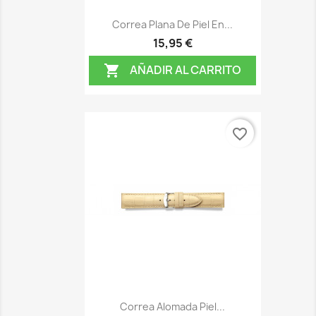
Correa Plana De Piel En...
15,95 €
AÑADIR AL CARRITO

favorite_border
Correa Alomada Piel...