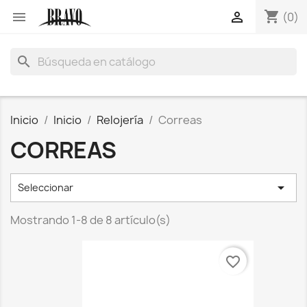
shopping_cart


(0)
search
Inicio
Inicio
Relojería
Correas
CORREAS

Seleccionar
Mostrando 1-8 de 8 artículo(s)
favorite_border