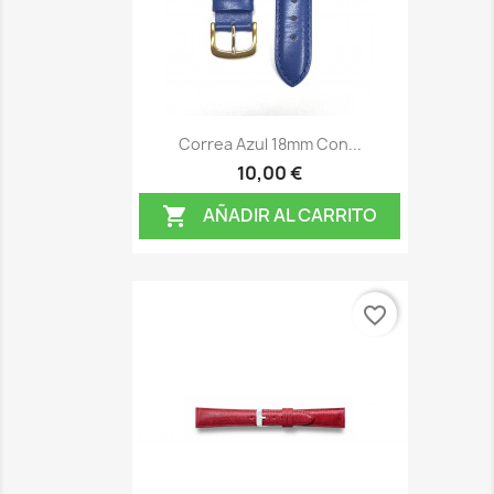
Correa Azul 18mm Con...
10,00 €
AÑADIR AL CARRITO

favorite_border