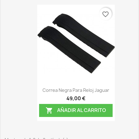
favorite_border
Correa Negra Para Reloj Jaguar
49,00 €
AÑADIR AL CARRITO
