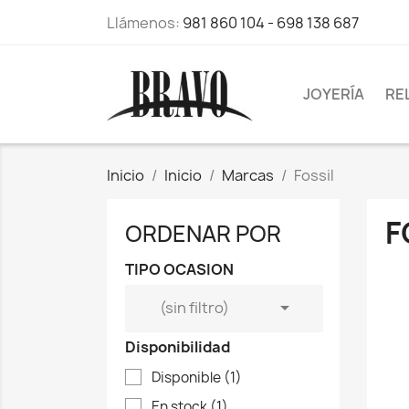
Llámenos:
981 860 104 - 698 138 687
JOYERÍA
RE
Inicio
Inicio
Marcas
Fossil
F
ORDENAR POR
TIPO OCASION

(sin filtro)
Disponibilidad
Disponible
(1)
En stock
(1)