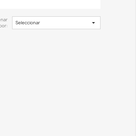
enar

Seleccionar
por: