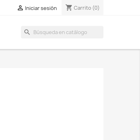
shopping_cart

Carrito
(0)
Iniciar sesión
search