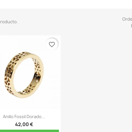
Ord
producto.
favorite_border
Vista rápida

Anillo Fossil Dorado...
42,00 €