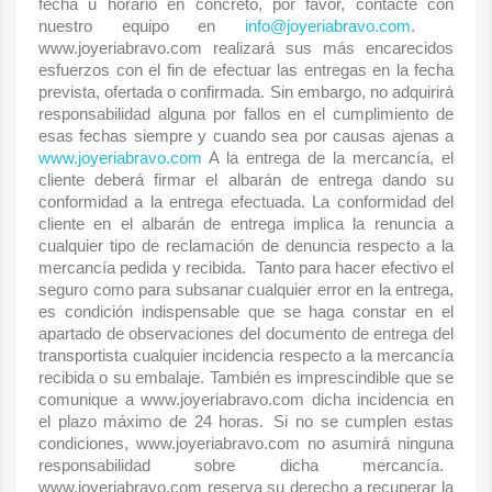
fecha u horario en concreto, por favor, contacte con
nuestro equipo en
info
@
joyeriabravo.com
.
www.joyeriabravo.com realizará sus más encarecidos
esfuerzos con el fin de efectuar las entregas en la fecha
prevista, ofertada o confirmada. Sin embargo, no adquirirá
responsabilidad alguna por fallos en el cumplimiento de
esas fechas siempre y cuando sea por causas ajenas a
www.joyeriabravo.com
A la entrega de la mercancía, el
cliente deberá firmar el albarán de entrega dando su
conformidad a la entrega efectuada. La conformidad del
cliente en el albarán de entrega implica la renuncia a
cualquier tipo de reclamación de denuncia respecto a la
mercancía pedida y recibida. Tanto para hacer efectivo el
seguro como para subsanar cualquier error en la entrega,
es condición indispensable que se haga constar en el
apartado de observaciones del documento de entrega del
transportista cualquier incidencia respecto a la mercancía
recibida o su embalaje. También es imprescindible que se
comunique a www.joyeriabravo.com dicha incidencia en
el plazo máximo de 24 horas. Si no se cumplen estas
condiciones, www.joyeriabravo.com no asumirá ninguna
responsabilidad sobre dicha mercancía.
www.joyeriabravo.com reserva su derecho a recuperar la