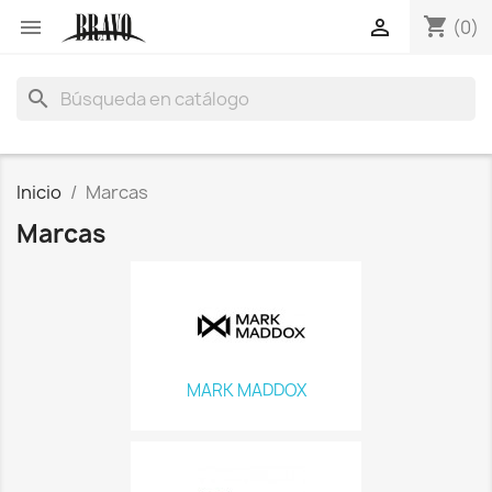
shopping_cart


(0)
search
Inicio
Marcas
Marcas
MARK MADDOX