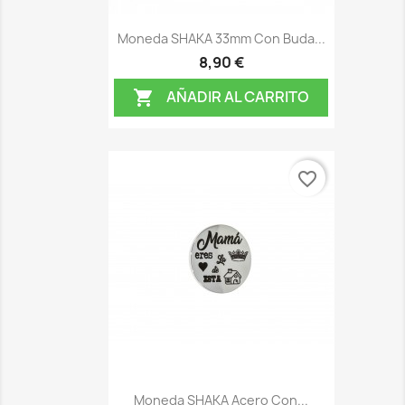
Moneda SHAKA 33mm Con Buda...
8,90 €
AÑADIR AL CARRITO

favorite_border
Moneda SHAKA Acero Con...