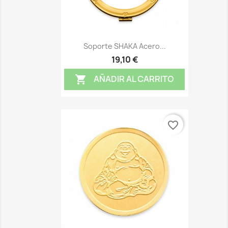
Soporte SHAKA Acero...
19,10 €
AÑADIR AL CARRITO

favorite_border