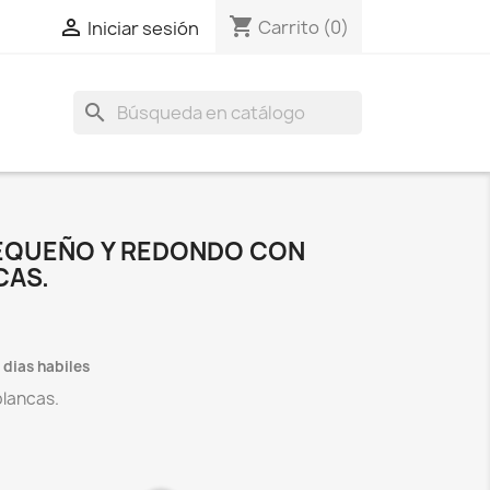
shopping_cart

Carrito
(0)
Iniciar sesión
search
EQUEÑO Y REDONDO CON
CAS.
3 dias habiles
blancas.