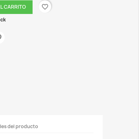
favorite_border
AL CARRITO
ock
les del producto