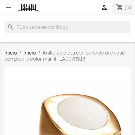
shopping_cart


(0)
search
Inicio
Inicio
Anillo de plata con baño de oro rosé
con piedra color marfil- LA007RS.13