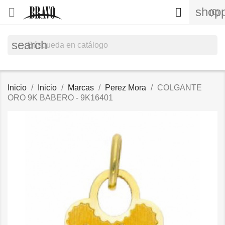
shopp


(0)
search
Inicio
Inicio
Marcas
Perez Mora
COLGANTE
ORO 9K BABERO - 9K16401