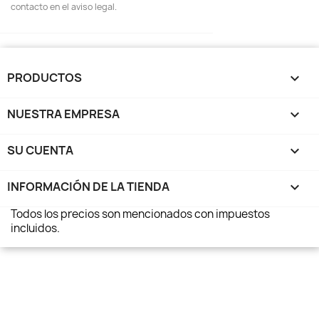
contacto en el aviso legal.
PRODUCTOS

NUESTRA EMPRESA

SU CUENTA

INFORMACIÓN DE LA TIENDA
keyboard_arrow_down
Todos los precios son mencionados con impuestos
incluidos.