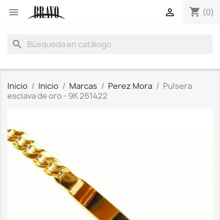
shopping_cart


(0)
search
Inicio
Inicio
Marcas
Perez Mora
Pulsera
esclava de oro - 9K 261422