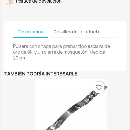
Política de devolución
Descripción
Detalles del producto
Pulsera con chapa para grabar tipo esclava de
oro de 9kl y un cierre de mosquetón. Medida,
20cm
TAMBIÉN PODRÍA INTERESARLE
favorite_border