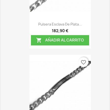
Pulsera Esclava De Plata...
182,90 €
AÑADIR AL CARRITO

favorite_border