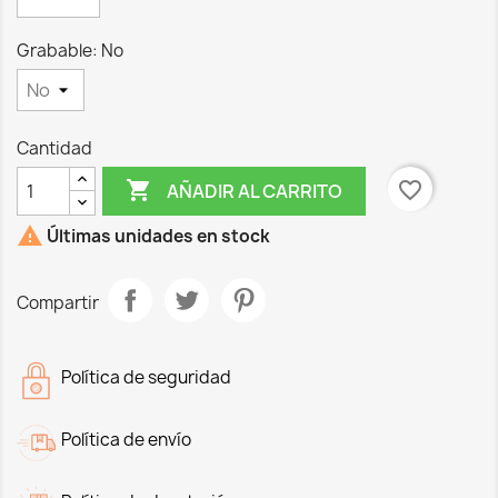
Grabable: No
Cantidad

favorite_border
AÑADIR AL CARRITO

Últimas unidades en stock
Compartir
Política de seguridad
Política de envío