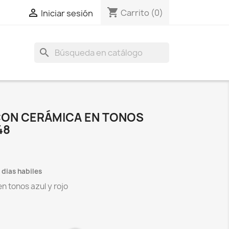
shopping_cart

Carrito
(0)
Iniciar sesión
search
 CON CERÁMICA EN TONOS
48
3 dias habiles
en tonos azul y rojo