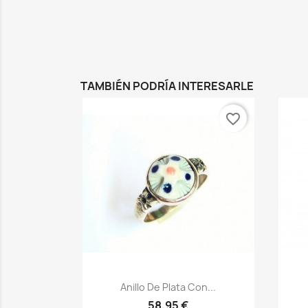
TAMBIÉN PODRÍA INTERESARLE
favorite_border
Vista rápida

Anillo De Plata Con...
58,95 €