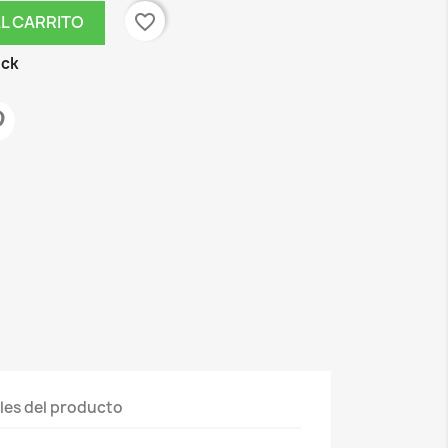
favorite_border
AL CARRITO
ock
les del producto