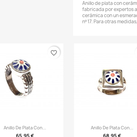
Anillo de plata con cerám
fabricada por expertos ar
cerámica con un esmerad
nº 17. Para otras medidas
favorite_border
Vista rápida
Vista rápida


Anillo De Plata Con...
Anillo De Plata Con...
65,95 €
68,95 €