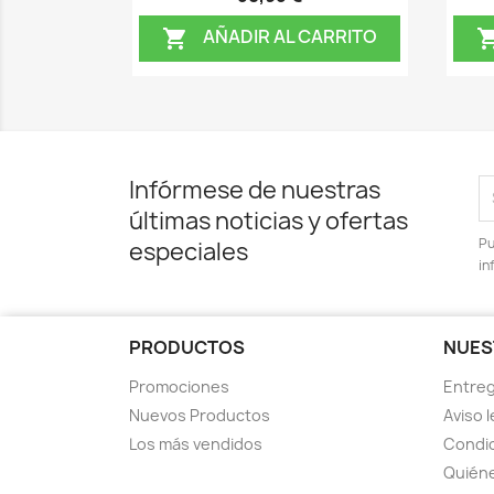
AÑADIR AL CARRITO

Infórmese de nuestras
últimas noticias y ofertas
Pu
especiales
in
PRODUCTOS
NUES
Promociones
Entre
Nuevos Productos
Aviso l
Los más vendidos
Condic
Quién