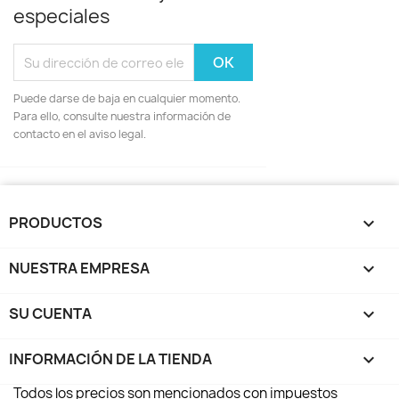
especiales
Puede darse de baja en cualquier momento.
Para ello, consulte nuestra información de
contacto en el aviso legal.
PRODUCTOS

NUESTRA EMPRESA

SU CUENTA

INFORMACIÓN DE LA TIENDA
keyboard_arrow_down
Todos los precios son mencionados con impuestos