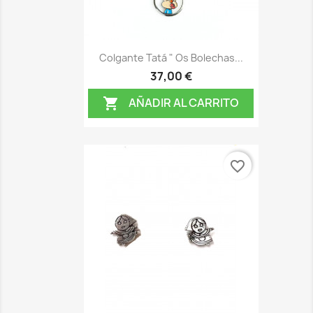
Colgante Tatá " Os Bolechas...
37,00 €
AÑADIR AL CARRITO

favorite_border