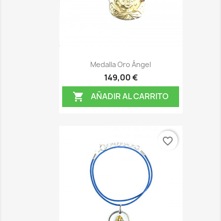
Medalla Oro Ángel
149,00 €
AÑADIR AL CARRITO

favorite_border