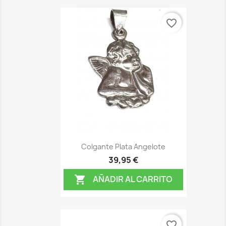
favorite_border
Colgante Plata Angelote
39,95 €
AÑADIR AL CARRITO

favorite_border