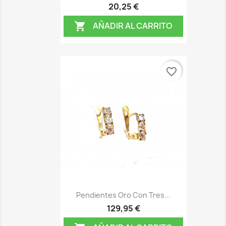
20,25 €
AÑADIR AL CARRITO

favorite_border
Pendientes Oro Con Tres...
129,95 €