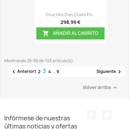
Cruz Oro Con Cristo En...
298,99 €
AÑADIR AL CARRITO

Mostrando 25-36 de 103 artículo(s)
3


Anterior
Siguiente
1
2
4
…
9
Volver arriba

Facebook
Twitter
Infórmese de nuestras
últimas noticias y ofertas