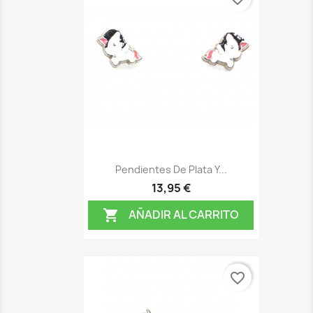
Pendientes De Plata Y...
13,95 €
AÑADIR AL CARRITO

favorite_border