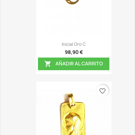
Inicial Oro C
98,90 €
AÑADIR AL CARRITO

favorite_border