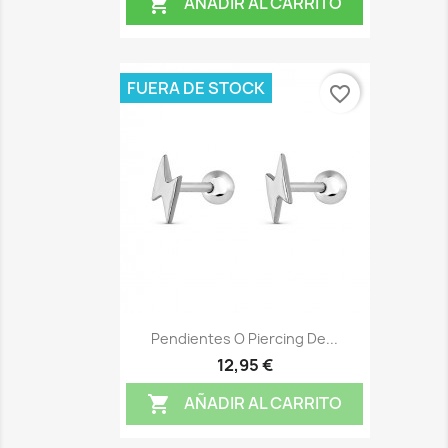
AÑADIR AL CARRITO

FUERA DE STOCK
favorite_border
Pendientes O Piercing De...
12,95 €
AÑADIR AL CARRITO
