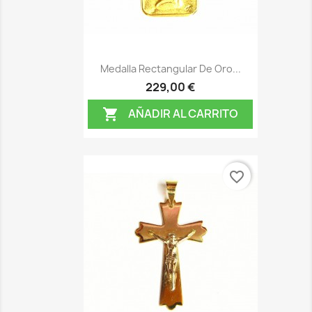
Medalla Rectangular De Oro...
229,00 €
AÑADIR AL CARRITO

favorite_border