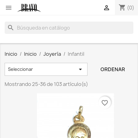
shopping_cart


(0)
search
Inicio
Inicio
Joyería
Infantil

ORDENAR
Seleccionar
Mostrando 25-36 de 103 artículo(s)
favorite_border