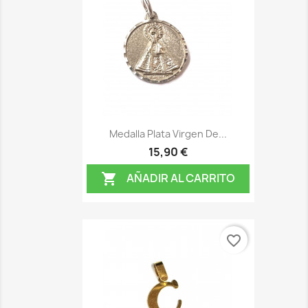
Medalla Plata Virgen De...
15,90 €
AÑADIR AL CARRITO

favorite_border