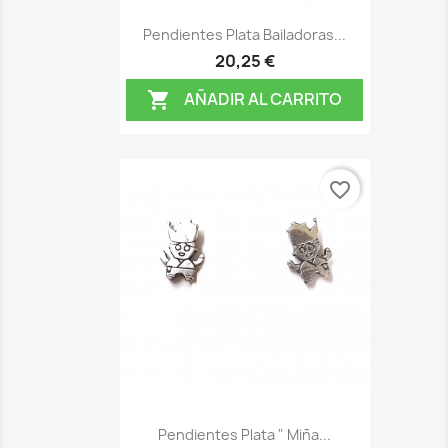
Pendientes Plata Bailadoras...
20,25 €
AÑADIR AL CARRITO

favorite_border
Pendientes Plata " Miña...