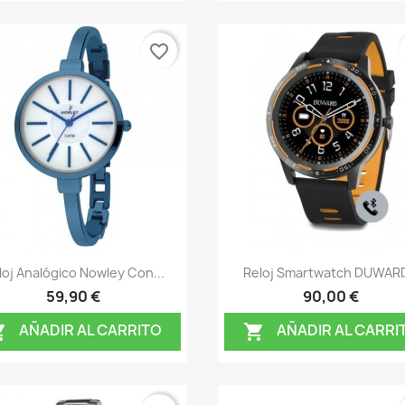
favorite_border
Vista rápida
Vista rápida


loj Analógico Nowley Con...
Reloj Smartwatch DUWARD
59,90 €
90,00 €
AÑADIR AL CARRITO
AÑADIR AL CARRI

