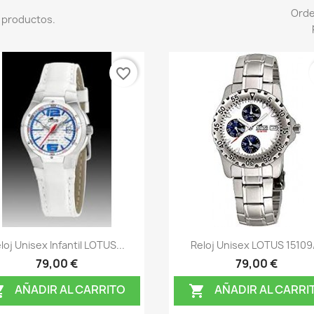
Ord
 productos.
favorite_border
Vista rápida
Vista rápida


loj Unisex Infantil LOTUS...
Reloj Unisex LOTUS 15109
79,00 €
79,00 €
AÑADIR AL CARRITO
AÑADIR AL CARRI

