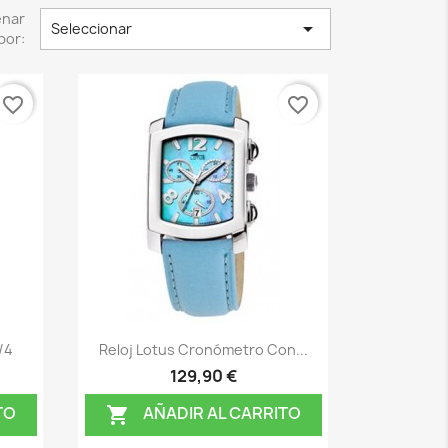
enar

Seleccionar
por:
favorite_border
favorite_border
Vista rápida

/4
Reloj Lotus Cronómetro Con...
129,90 €
TO
AÑADIR AL CARRITO
