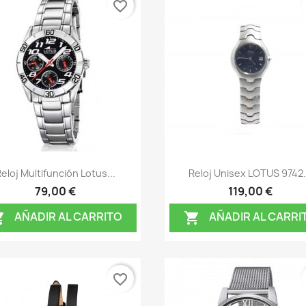
favorite_border
Vista rápida
Vista rápida


Reloj Multifunción Lotus...
Reloj Unisex LOTUS 9742.
79,00 €
119,00 €
AÑADIR AL CARRITO
AÑADIR AL CARRI


favorite_border