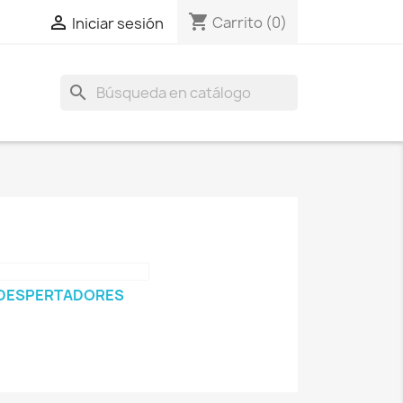
shopping_cart

Carrito
(0)
Iniciar sesión
search
DESPERTADORES