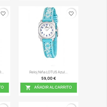
favorite_border
favorite_border
Vista rápida

...
Reloj Niña LOTUS Azul...
59,00 €
TO
AÑADIR AL CARRITO
