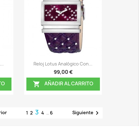
Vista rápida

..
Reloj Lotus Analógico Con...
99,00 €
TO
AÑADIR AL CARRITO

3

rior
Siguiente
1
2
4
…
6