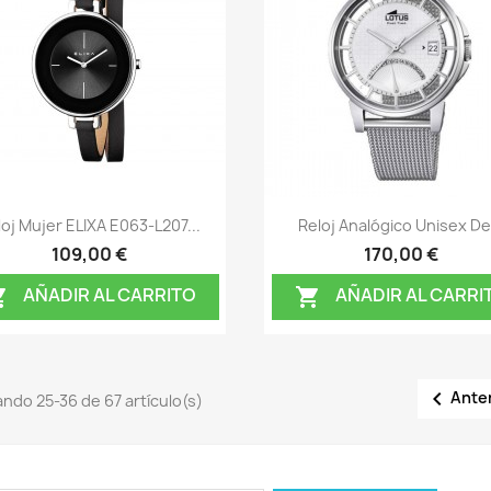
Vista rápida
Vista rápida


loj Mujer ELIXA E063-L207...
Reloj Analógico Unisex De.
109,00 €
170,00 €
AÑADIR AL CARRITO
AÑADIR AL CARRI



Ante
ndo 25-36 de 67 artículo(s)